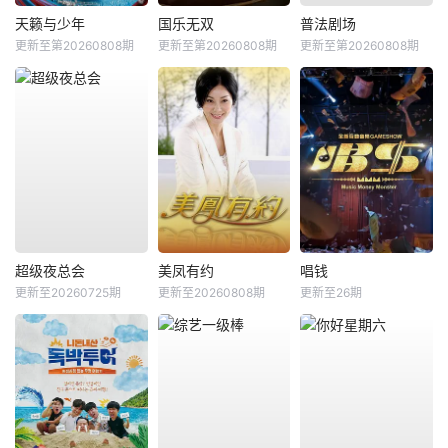
天籁与少年
国乐无双
普法剧场
更新至第20260808期
更新至第20260808期
更新至第20260808期
超级夜总会
美凤有约
唱钱
更新至20260725期
更新至20260808期
更新至26期