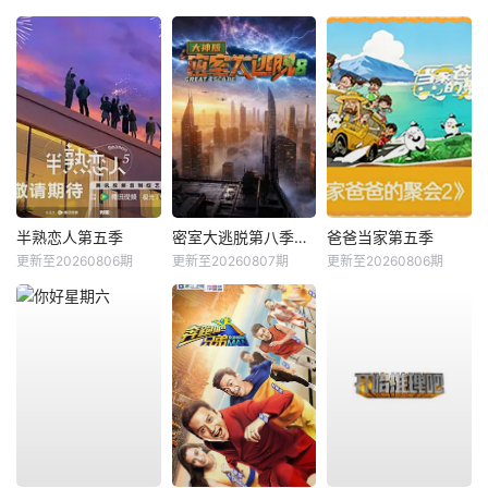
半熟恋人第五季
密室大逃脱第八季大神版
爸爸当家第五季
更新至20260806期
更新至20260807期
更新至20260806期