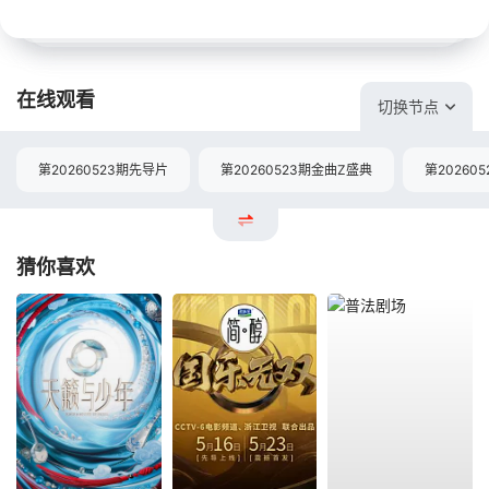
在线观看
切换节点
第20260523期先导片
第20260523期金曲Z盛典
第20260
猜你喜欢