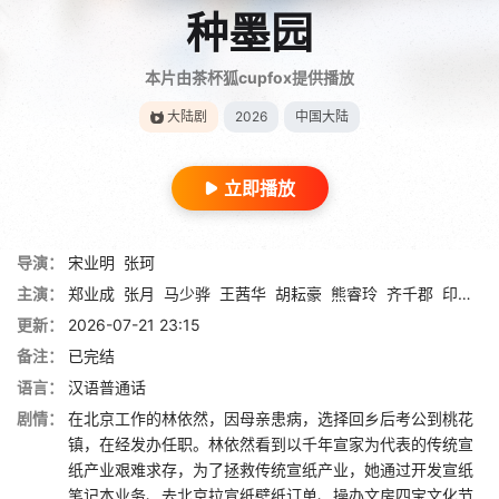
种墨园
本片由茶杯狐cupfox提供播放
大陆剧
2026
中国大陆
立即播放
导演：
宋业明
张珂
主演：
郑业成
张月
马少骅
王茜华
胡耘豪
熊睿玲
齐千郡
印小天
更新：
2026-07-21 23:15
备注：
已完结
语言：
汉语普通话
剧情：
在北京工作的林依然，因母亲患病，选择回乡后考公到桃花
镇，在经发办任职。林依然看到以千年宣家为代表的传统宣
纸产业艰难求存，为了拯救传统宣纸产业，她通过开发宣纸
笔记本业务、去北京拉宣纸壁纸订单、操办文房四宝文化节