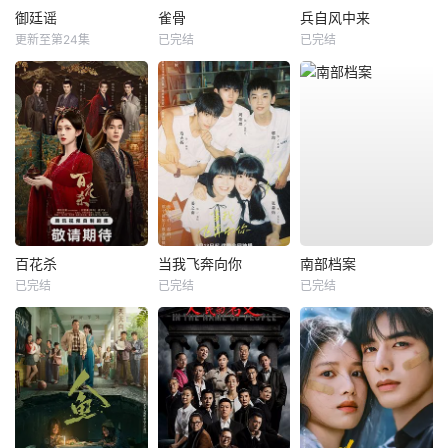
御廷谣
雀骨
兵自风中来
更新至第24集
已完结
已完结
百花杀
当我飞奔向你
南部档案
已完结
已完结
已完结