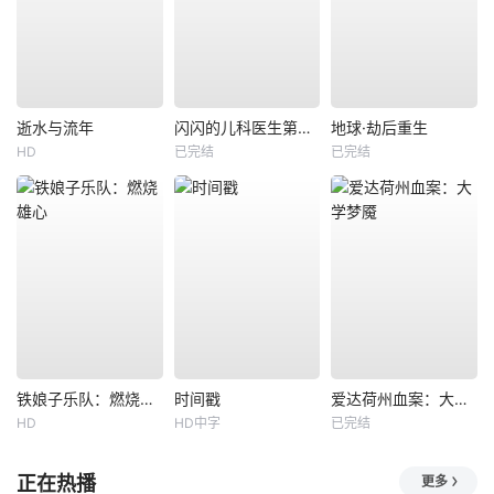
逝水与流年
闪闪的儿科医生第四季
地球·劫后重生
HD
已完结
已完结
铁娘子乐队：燃烧雄心
时间戳
爱达荷州血案：大学梦魇
HD
HD中字
已完结
正在热播
更多