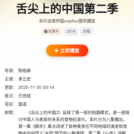
舌尖上的中国第二季
本片由茶杯狐cupfox提供播放
纪录片
2014
大陆
立即播放
导演：
陈晓卿
主演：
李立宏
更新：
2025-11-30 00:14
备注：
已完结
语言：
国语
剧情：
《舌尖上的中国2》延续了第一部的拍摄模式，是一部探
讨中国人与美食的关系的食物纪录片。本片分为八集播出，
第一集《脚步》重点讲述了各种美食在不同地域的演变和食
物中对中国人“乡愁”情节的一种演绎；第二集《心传》讲解