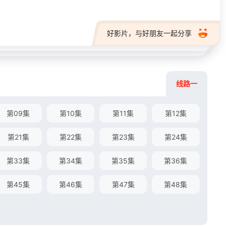
好影片，与好朋友一起分享
线路一
第09集
第10集
第11集
第12集
第21集
第22集
第23集
第24集
第33集
第34集
第35集
第36集
第45集
第46集
第47集
第48集