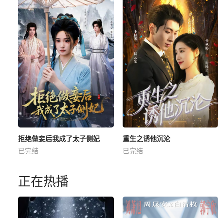
拒绝做妾后我成了太子侧妃
重生之诱他沉沦
已完结
已完结
正在热播