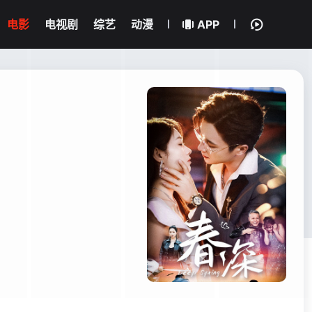
电影
电视剧
综艺
动漫
APP