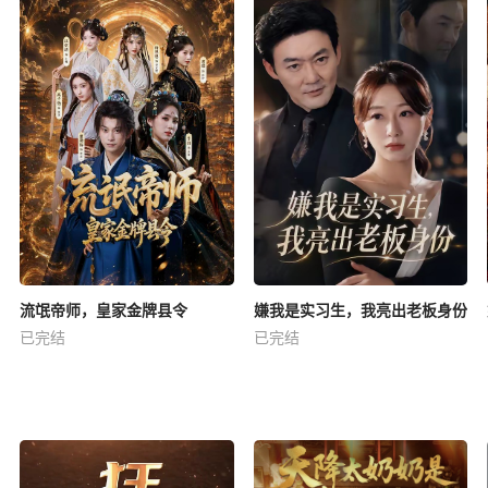
流氓帝师，皇家金牌县令
嫌我是实习生，我亮出老板身份
已完结
已完结