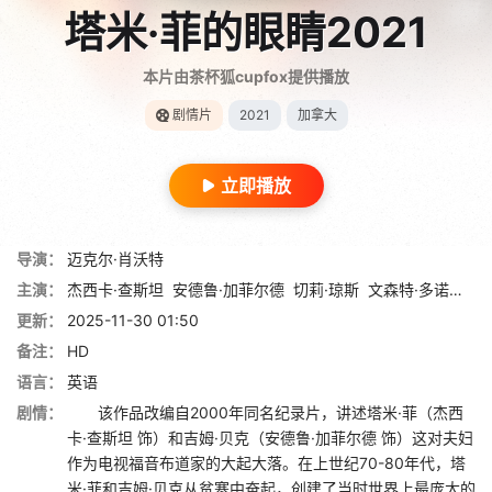
塔米·菲的眼睛2021
本片由茶杯狐cupfox提供播放
剧情片
2021
加拿大
立即播放
导演：
迈克尔·肖沃特
主演：
杰西卡·查斯坦
安德鲁·加菲尔德
切莉·琼斯
文森特·多诺费奥
更新：
2025-11-30 01:50
备注：
HD
语言：
英语
剧情：
该作品改编自2000年同名纪录片，讲述塔米·菲（杰西
卡·查斯坦 饰）和吉姆·贝克（安德鲁·加菲尔德 饰）这对夫妇
作为电视福音布道家的大起大落。在上世纪70-80年代，塔
米·菲和吉姆·贝克从贫寒中奋起，创建了当时世界上最庞大的