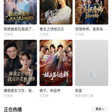
拒绝做妾后我成了太子侧妃
重生之诱他沉沦
流氓帝师，皇家金牌县令
已完结
已完结
已完结
嫌我是实习生，我亮出老板身份
娘子，别这样
盲盒
已完结
已完结
更新至第13集
正在热播
更多