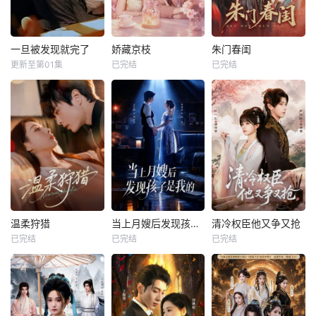
一旦被发现就完了
娇藏京枝
朱门春闺
更新至第01集
已完结
已完结
温柔狩猎
当上月嫂后发现孩子是我的
清冷权臣他又争又抢
已完结
已完结
已完结