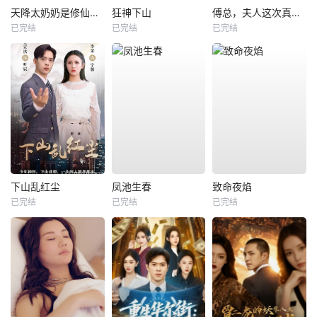
天降太奶奶是修仙老祖
狂神下山
傅总，夫人这次真的死了
已完结
已完结
已完结
下山乱红尘
凤池生春
致命夜焰
已完结
已完结
已完结