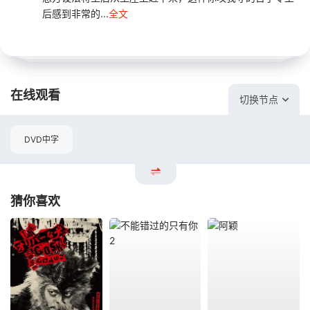
后感到非常的...
全文
在线观看
切换节点
DVD中字
猜你喜欢