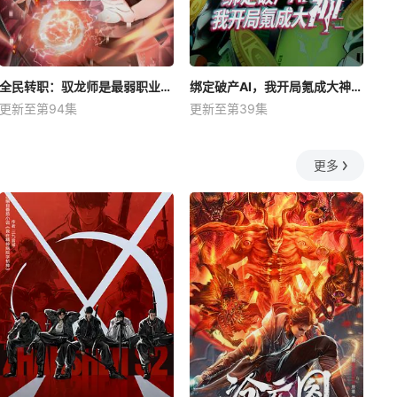
全民转职：驭龙师是最弱职业？动态漫
绑定破产AI，我开局氪成大神动态漫
更新至第94集
更新至第39集
更多