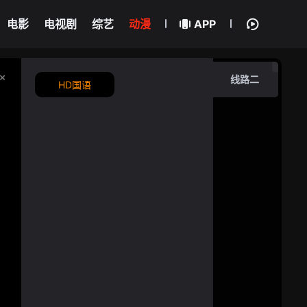
电影
电视剧
综艺
动漫
APP
线路二
HD国语