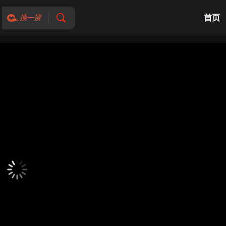
首页
搜一搜