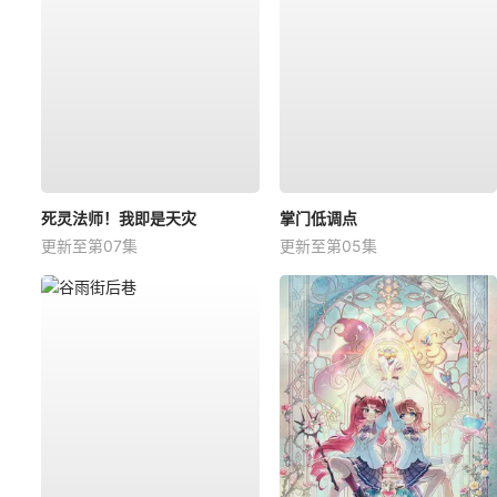
死灵法师！我即是天灾
掌门低调点
更新至第07集
更新至第05集