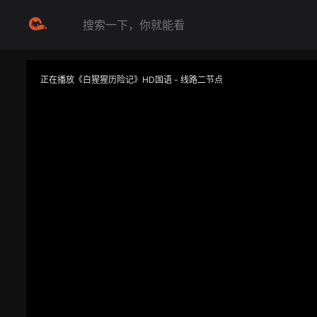
正在播放《白猩猩历险记》HD国语 - 线路二节点
提醒
不要轻易相信视频中的任何广告，谨防上当受骗
技巧
如遇视频无法播放或加载速度慢，可尝试切换播放线路