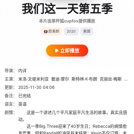
我们这一天第五季
本片由茶杯狐cupfox提供播放
欧美剧
2020
美国
立即播放
导演：
内详
主演：
米洛·文堤米利亚
曼迪·摩尔
斯特林·K·布朗
克丽丝·梅斯
贾斯
更新：
2025-11-30 04:06
备注：
已完结
语言：
英语
剧情：
这是一个讲述几个平凡家庭平凡生活的故事，真实且感
动。
这一季Big Three迎来了40岁生日；Rebecca的病情愈
发严重，但和Randall的冲突并未结束；Kevin不仅订婚，未