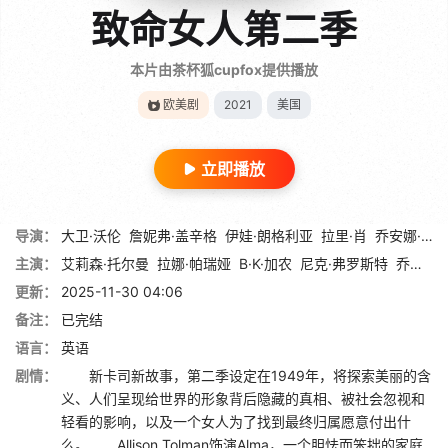
致命女人第二季
本片由茶杯狐cupfox提供播放
欧美剧
2021
美国
立即播放
导演：
大卫·沃伦
詹妮弗·盖辛格
伊娃·朗格利亚
拉里·肖
乔安娜·科恩斯
主演：
艾莉森·托尔曼
拉娜·帕瑞娅
B·K·加农
尼克·弗罗斯特
乔丹·克里斯蒂
更新：
2025-11-30 04:06
备注：
已完结
语言：
英语
剧情：
新卡司新故事，第二季设定在1949年，将探索美丽的含
义、人们呈现给世界的形象背后隐藏的真相、被社会忽视和
轻看的影响，以及一个女人为了找到最终归属愿意付出什
么。 Allison Tolman饰演Alma，一个胆怯而笨拙的家庭