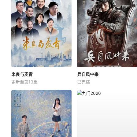
米良与麦青
兵自风中来
更新至第13集
已完结