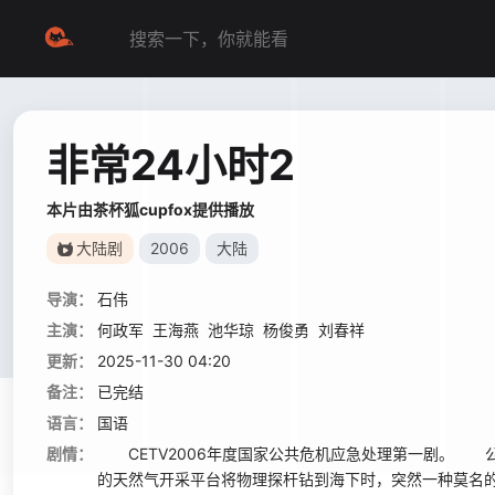
非常24小时2
本片由茶杯狐cupfox提供播放
大陆剧
2006
大陆
导演：
石伟
主演：
何政军
王海燕
池华琼
杨俊勇
刘春祥
更新：
2025-11-30 04:20
备注：
已完结
语言：
国语
剧情：
CETV2006年度国家公共危机应急处理第一剧。 
的天然气开采平台将物理探杆钻到海下时，突然一种莫名的