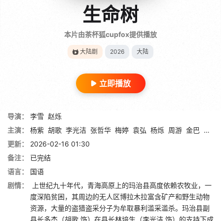
生命树
本片由茶杯狐cupfox提供播放
大陆剧
2026
大陆
立即播放
导演：
李雪
赵烁
主演：
杨紫
胡歌
李光洁
张哲华
梅婷
袁弘
杨烁
周游
金巴
冯兵
更新：
2026-02-16 01:30
备注：
已完结
语言：
国语
剧情：
上世纪九十年代，青海高原上的玛治县高度依赖农牧业，一
度深陷贫困，其周边的无人区博拉木拉富含矿产和野生动物
资源，大量的盗猎盗采分子为牟取暴利滥采滥杀。玛治县副
县长多杰（胡歌 饰）在县长林培生（李光洁 饰）的支持下成