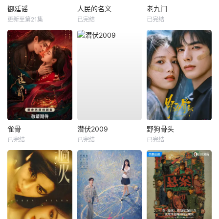
御廷谣
人民的名义
老九门
更新至第21集
已完结
已完结
雀骨
潜伏2009
野狗骨头
已完结
已完结
已完结