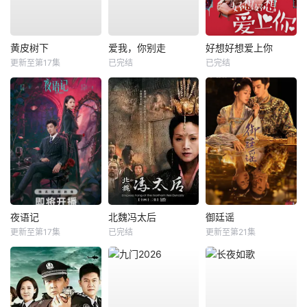
黄皮树下
爱我，你别走
好想好想爱上你
更新至第17集
已完结
已完结
夜语记
北魏冯太后
御廷谣
更新至第17集
已完结
更新至第21集