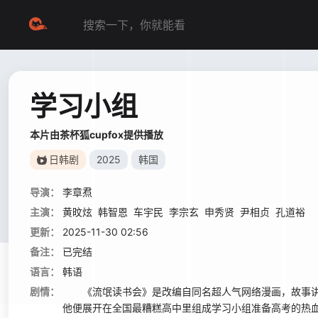
学习小组
本片由茶杯狐cupfox提供播放
日韩剧
2025
韩国
导演：
李章焄
主演：
黄旼炫
韩智恩
车宇民
李宗玄
申秀贤
尹相贞
孔道裕
更新：
2025-11-30 02:56
备注：
已完结
语言：
韩语
剧情：
《流氓读书会》是改编自同名超人气网络漫画，故事讲述
他便展开在全国最糟糕高中里组成学习小组准备高考的热