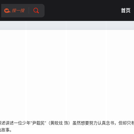
首页
搜一搜
讲述一位少年“尹载民”（黄旼炫 饰）虽然想要努力认真念书，但却只
血故事。