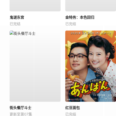
鬼谜东宫
金特务：本色回归
已完结
已完结
街头餐厅斗士
红豆面包
更新至第07集
已完结