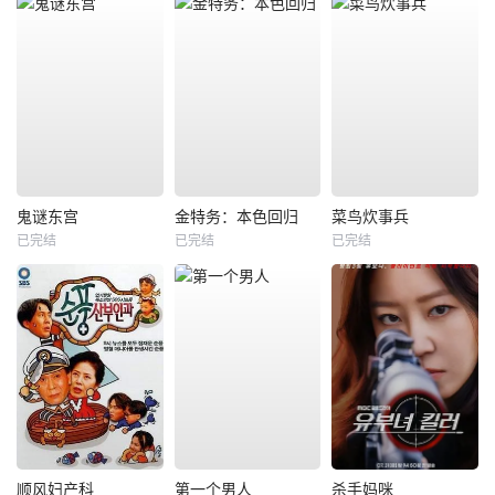
鬼谜东宫
金特务：本色回归
菜鸟炊事兵
已完结
已完结
已完结
顺风妇产科
第一个男人
杀手妈咪