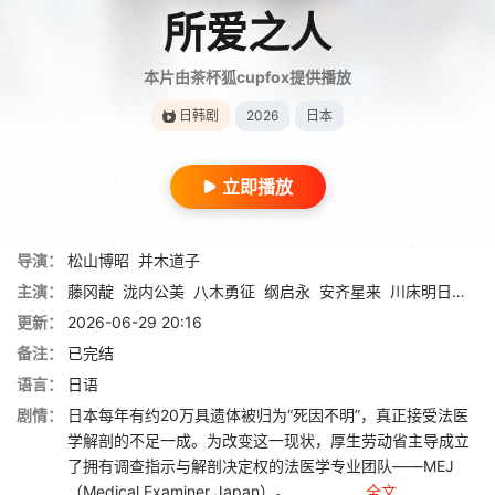
所爱之人
本片由茶杯狐cupfox提供播放
日韩剧
2026
日本
立即播放
导演：
松山博昭
并木道子
主演：
藤冈靛
泷内公美
八木勇征
纲启永
安齐星来
川床明日香
草
更新：
2026-06-29 20:16
备注：
已完结
语言：
日语
剧情：
日本每年有约20万具遗体被归为“死因不明”，真正接受法医
学解剖的不足一成。为改变这一现状，厚生劳动省主导成立
了拥有调查指示与解剖决定权的法医学专业团队——MEJ
（Medical Examiner Japan）。 ...
全文