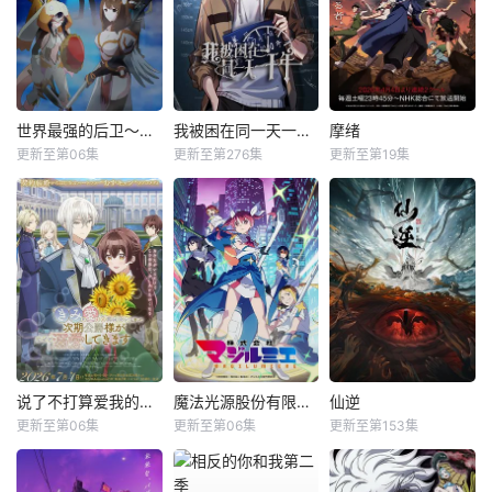
世界最强的后卫～迷宫国的新人探索者～
我被困在同一天一千年动态漫
摩绪
更新至第06集
更新至第276集
更新至第19集
说了不打算爱我的公爵继承人，不知为何对我宠爱有加
魔法光源股份有限公司第二季
仙逆
更新至第06集
更新至第06集
更新至第153集