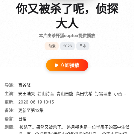
你又被杀了呢，侦探
大人
本片由茶杯狐cupfox提供播放
动漫
2026
日本
立即播放
导演：
直谷隆
主演：
安田陆矢
若山诗音
青山吉能
高田忧希
钉宫理惠
小西克幸
更新：
2026-06-19 10:15
备注：
更新至第12集
语言：
日语
剧情：
被杀了。果然又被杀了。 追月朔也是一位半吊子的高中生侦
探，有一个被称为“传说中的名侦探”的父亲。 今天本应也该