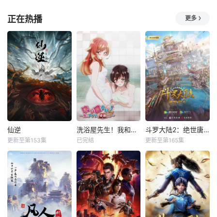
正在热播
更多
仙逆
洗浴屋先生！我和那家伙在女浴池！？
斗罗大陆2：绝世唐门
更新至第153集
已完结
更新至第165集