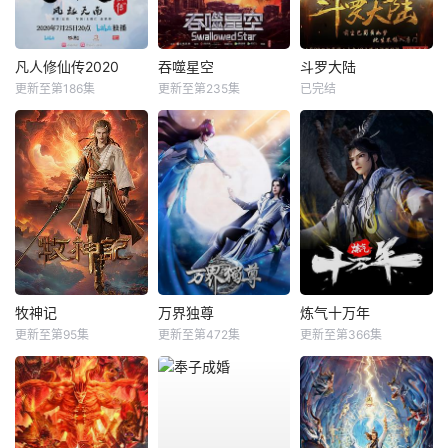
凡人修仙传2020
吞噬星空
斗罗大陆
更新至第186集
更新至第235集
已完结
牧神记
万界独尊
炼气十万年
更新至第95集
更新至第472集
更新至第366集