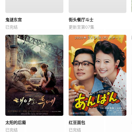
鬼谜东宫
街头餐厅斗士
已完结
更新至第07集
太阳的后裔
红豆面包
已完结
已完结