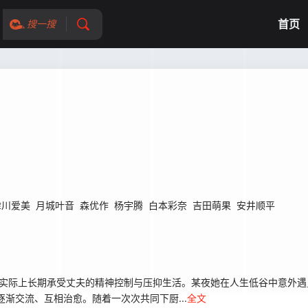
首页
搜一搜
津川爱美
月城叶音
森优作
杨宇腾
白本彩奈
吉田萌果
安井顺平
实际上长期承受丈夫的精神控制与压抑生活。某夜她在人生低谷中意外遇见
渐交流、互相治愈。随着一次次共同下厨...
全文