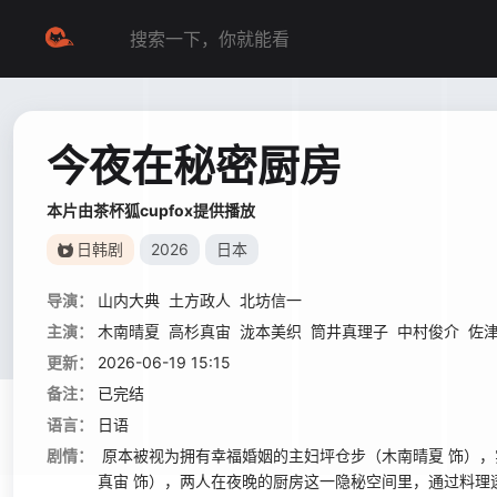
今夜在秘密厨房
本片由茶杯狐cupfox提供播放
日韩剧
2026
日本
导演：
山内大典
土方政人
北坊信一
主演：
木南晴夏
高杉真宙
泷本美织
筒井真理子
中村俊介
佐
更新：
2026-06-19 15:15
备注：
已完结
语言：
日语
剧情：
原本被视为拥有幸福婚姻的主妇坪仓步（木南晴夏 饰），
真宙 饰），两人在夜晚的厨房这一隐秘空间里，通过料理逐