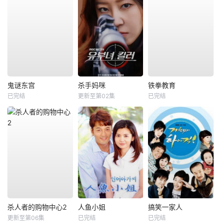
鬼谜东宫
杀手妈咪
铁拳教育
已完结
更新至第02集
已完结
杀人者的购物中心2
人鱼小姐
搞笑一家人
更新至第06集
已完结
已完结