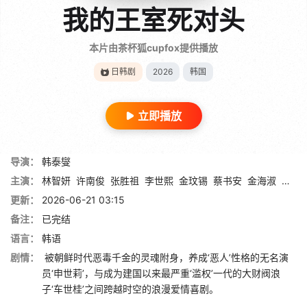
我的王室死对头
本片由茶杯狐cupfox提供播放
日韩剧
2026
韩国
立即播放
导演：
韩泰燮
主演：
林智妍
许南俊
张胜祖
李世熙
金玟锡
蔡书安
金海淑
尹周
更新：
2026-06-21 03:15
备注：
已完结
语言：
韩语
剧情：
被朝鲜时代恶毒千金的灵魂附身，养成‘恶人’性格的无名演
员‘申世莉’，与成为建国以来最严重‘滥权’一代的大财阀浪
子‘车世桂’之间跨越时空的浪漫爱情喜剧。