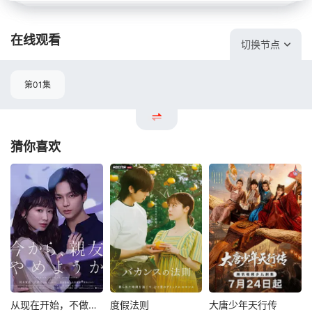
在线观看
切换节点
第01集
猜你喜欢
从现在开始，不做朋友了吧。
度假法则
大唐少年天行传