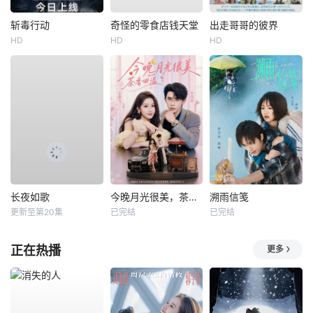
斩毒行动
奇怪的零食店钱天堂
出走哥哥的彼界
HD
HD
HD
长夜如歌
今晚月光很美，茶香四溢
溯雨信笺
更新至第20集
已完结
已完结
正在热播
更多