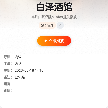
白泽酒馆
本片由茶杯狐cupfox提供播放
剧情片
0
立即播放
导演：
内详
主演：
内详
更新：
2026-05-18 14:16
备注：
已完结
语言：
剧情：