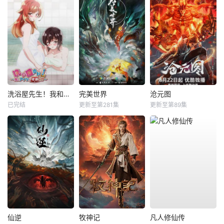
洗浴屋先生！我和那家伙在女浴池！？
完美世界
沧元图
已完结
更新至第281集
更新至第89集
仙逆
牧神记
凡人修仙传