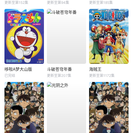
更新至第152集
更新至第94集
更新至第185集
哆啦A梦大山版
斗破苍穹年番
海贼王
已完结
更新至第207集
更新至第1172集