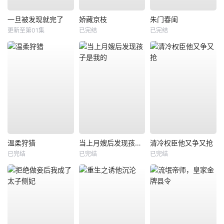
一旦被发现就完了
娇藏京枝
朱门春闺
更新至第01集
已完结
已完结
温柔狩猎
当上月嫂后发现孩子是我的
清冷权臣他又争又抢
已完结
已完结
已完结