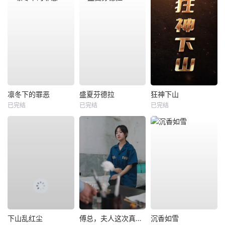
凛冬下的罪恶
盛夏芬德拉
狂神下山
已完结
已完结
已完结
下山乱红尘
傅总，夫人这次真的死了
沉香如雪