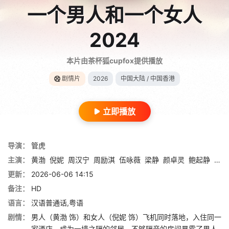
一个男人和一个女人
2024
本片由茶杯狐cupfox提供播放
剧情片
2026
中国大陆 / 中国香港
立即播放
导演：
管虎
主演：
黄渤
倪妮
周汉宁
周励淇
伍咏薇
梁静
颜卓灵
鲍起静
林雪
更新：
2026-06-06 14:15
备注：
HD
语言：
汉语普通话,粤语
剧情：
男人（黄渤 饰）和女人（倪妮 饰）飞机同时落地，入住同一
家酒店，成为一墙之隔的邻居。不够隔音的房间暴露了男人