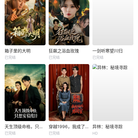
箱子里的大明
狂飙之浴血玫瑰
一剑听寒望川归
已完结
已完结
已完结
天生顶级命格，只想安稳度日
穿越1996，我成了我妈男闺蜜
异林：秘境寻踪
已完结
已完结
HD