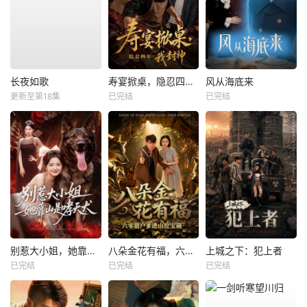
长夜如歌
寿宴掀桌，隐忍四年我封神
风从海底来
更新至第18集
已完结
已完结
别惹大小姐，她靠山是哮天犬
八朵金花有福，六零猎户爹进山挖宝藏
上城之下：犯上者
已完结
已完结
已完结