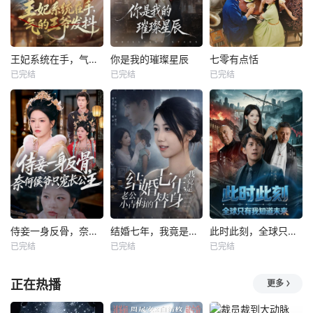
王妃系统在手，气的王爷发抖
你是我的璀璨星辰
七零有点恬
已完结
已完结
已完结
侍妾一身反骨，奈何侯爷只宠长公主
结婚七年，我竟是老公小青梅的替身
此时此刻，全球只有我知道未来
已完结
已完结
已完结
正在热播
更多