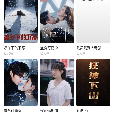
凛冬下的罪恶
盛夏芬德拉
裁员裁到大动脉
已完结
已完结
已完结
雪落时逢你
好想你知道
狂神下山