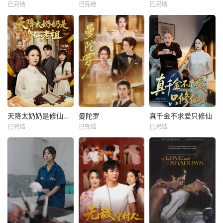
已完结
已完结
已完结
天降太奶奶是修仙老祖
曼陀罗
真千金不求爱只修仙
已完结
已完结
已完结