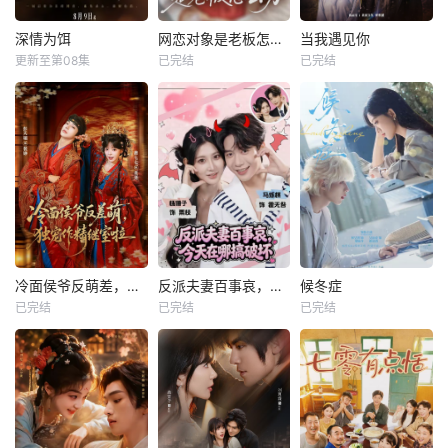
深情为饵
网恋对象是老板怎么办
当我遇见你
更新至第08集
已完结
已完结
冷面侯爷反萌差，独宠作精继室啦
反派夫妻百事哀，今天在哪搞破坏
候冬症
已完结
已完结
已完结