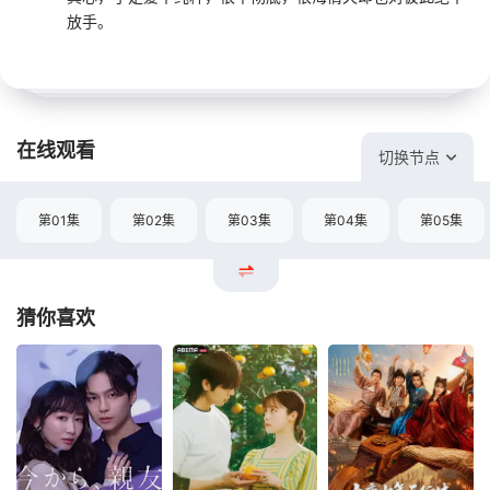
放手。
在线观看
切换节点
第01集
第02集
第03集
第04集
第05集
猜你喜欢