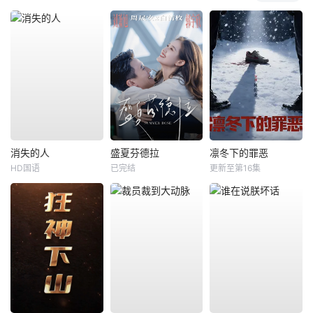
消失的人
盛夏芬德拉
凛冬下的罪恶
HD国语
已完结
更新至第16集