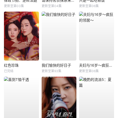
律政节拍：逆转法庭
请保持名侦探原来的样子
只是一起吃顿饭
更新至第03集
更新至第04集
更新至第06集
红色珍珠
我们愉快的好日子
夫妇与16岁～疯狂的邻居～
已完结
更新至第93集
更新至第06集