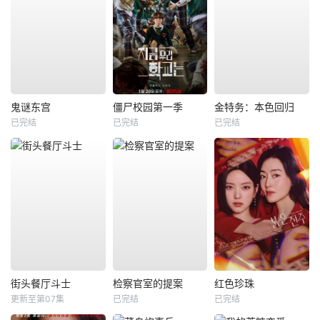
鬼谜东宫
僵尸校园第一季
金特务：本色回归
已完结
已完结
已完结
街头餐厅斗士
检察官室的提案
红色珍珠
更新至第07集
已完结
已完结