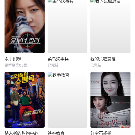
杀手妈咪
菜鸟炊事兵
我的荒糖恋爱
更新至第03集
已完结
已完结
杀人者的购物中心
铁拳教育
红宝石戒指