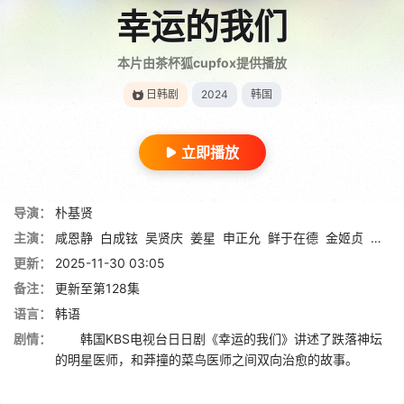
幸运的我们
本片由茶杯狐cupfox提供播放
日韩剧
2024
韩国
立即播放
导演：
朴基贤
主演：
咸恩静
白成铉
吴贤庆
姜星
申正允
鲜于在德
金姬贞
尹多
更新：
2025-11-30 03:05
备注：
更新至第128集
语言：
韩语
剧情：
韩国KBS电视台日日剧《幸运的我们》讲述了跌落神坛
的明星医师，和莽撞的菜鸟医师之间双向治愈的故事。