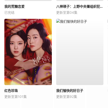
第294集
第295集
第296集
第297集
我的荒糖恋爱
八神瑛子：上野中央署组织犯罪对策课
已完结
更新至第04集
第306集
第307集
第308集
第309集
第318集
第319集
第320集
第321集
第330集
第331集
第332集
第333集
第342集
第343集
第344集
第345集
第354集
第355集
第356集
第357集
第366集
第367集
第368集
第369集
第377集
第378集
第379集
第380集
红色珍珠
我们愉快的好日子
第389集
第390集
第391集
第392集
更新至第101集
更新至第92集
第402集
第403集
第404集
第405-406集