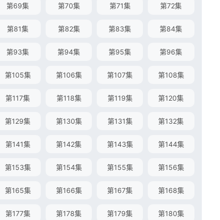
第69集
第70集
第71集
第72集
第81集
第82集
第83集
第84集
第93集
第94集
第95集
第96集
第105集
第106集
第107集
第108集
第117集
第118集
第119集
第120集
第129集
第130集
第131集
第132集
第141集
第142集
第143集
第144集
第153集
第154集
第155集
第156集
第165集
第166集
第167集
第168集
第177集
第178集
第179集
第180集