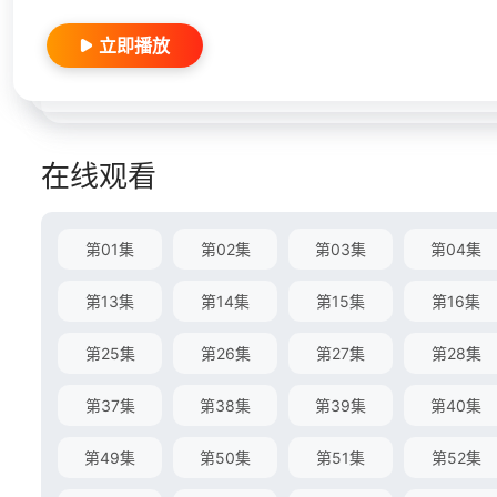
立即播放
在线观看
第01集
第02集
第03集
第04集
第13集
第14集
第15集
第16集
第25集
第26集
第27集
第28集
第37集
第38集
第39集
第40集
第49集
第50集
第51集
第52集