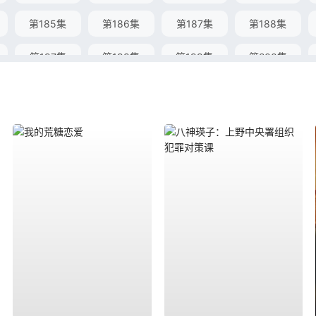
第185集
第186集
第187集
第188集
第197集
第198集
第199集
第200集
第210集
第211集
第212集
第213集
第222集
第223集
第224集
第225集
第234集
第235集
第236集
第237集
第246集
第247集
第248集
第249集
第258集
第259集
第260集
第261集
第270集
第271集
第272集
第273集
第282集
第283集
第284集
第285集