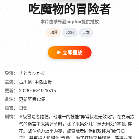
吃魔物的冒险者
本片由茶杯狐cupfox提供播放
动漫
2026
日本
立即播放
导演：
さとうひかる
主演：
古川慎
中岛由贵
更新：
2026-06-19 10:15
备注：
更新至第12集
语言：
日语
剧情：
E级冒险者路德。他唯一的技能“异常状态无效化”，在充满瘴
气的迷宫中采集药草时，除了采集外几乎毫无用处的鸡肋存
在。战斗能力近乎为零，被冒险者同伴们戏称为“瘴气渔
夫”。甚至被人讥讽为“饭桶”。为了打破这种现状，路德决定