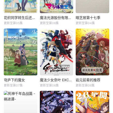
花织同学转生后还是想干架
魔法光源股份有限公司第二季
暗芝居第十七季
更新至第05集
更新至第06集
更新至第04集
穹庐下的魔女
魔法少女奈叶 EXCEEDS Gun Blaze Vengeance
岩元前辈的推荐
更新至第07集
更新至第06集
更新至第06集