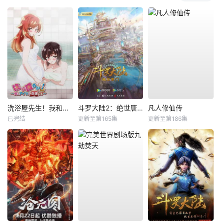
洗浴屋先生！我和那家伙在女浴池！？
斗罗大陆2：绝世唐门
凡人修仙传
已完结
更新至第165集
更新至第186集