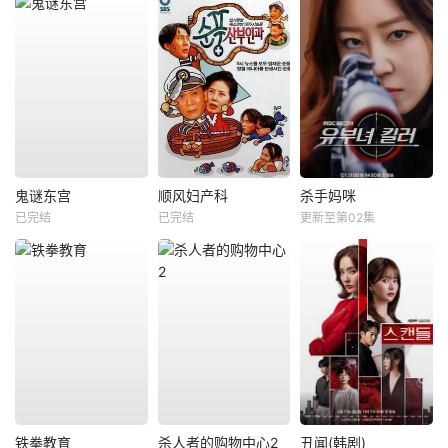
鬼谜东宫
顺风妇产科
杀手妈咪
已完结
已完结
更新至第02集
铁拳教育
杀人者的购物中心2
丑闻(韩剧)