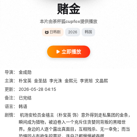
赌金
本片由茶杯狐cupfox提供播放
日韩剧
2026
韩国
立即播放
导演：
金成勋
主演：
朴宝英
金圣喆
李光洙
金熙元
李贤旭
文晶熙
更新：
2026-05-28 04:15
备注：
已完结
语言：
韩语
剧情：
机场安检员金禧主（朴宝英 饰）意外得到走私集团的金条，
瞬间成为猎物，被迫卷入一个充斥住贪婪同背叛的黑暗世
界。身边的人逐个露出真面目，互相残杀、无一幸免；而当
恐惧同占有欲失控蔓延，连自己都慢慢被吞噬……