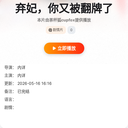
弃妃，你又被翻牌了
本片由茶杯狐cupfox提供播放
剧情片
0
立即播放
导演：
内详
主演：
内详
更新：
2026-05-16 16:16
备注：
已完结
语言：
剧情：