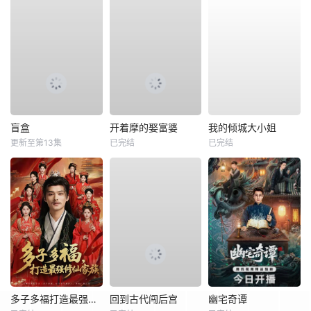
盲盒
开着摩的娶富婆
我的倾城大小姐
更新至第13集
已完结
已完结
多子多福打造最强修仙家族
回到古代闯后宫
幽宅奇谭