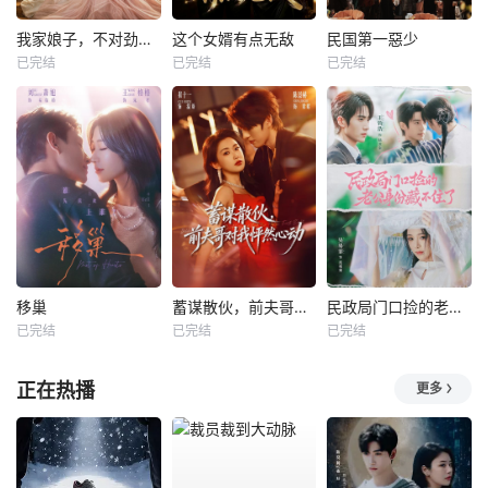
我家娘子，不对劲第四季
这个女婿有点无敌
民国第一惡少
已完结
已完结
已完结
移巢
蓄谋散伙，前夫哥对我怦然心动
民政局门口捡的老公身份藏不住了
已完结
已完结
已完结
正在热播
更多