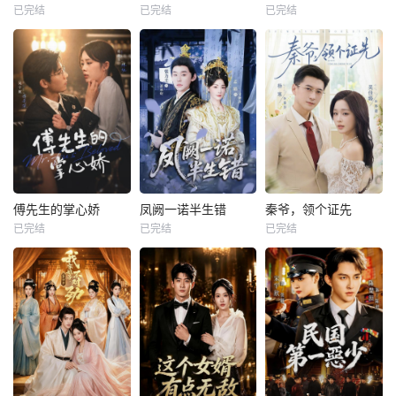
已完结
已完结
已完结
傅先生的掌心娇
凤阙一诺半生错
秦爷，领个证先
已完结
已完结
已完结