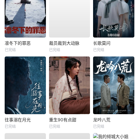
凛冬下的罪恶
裁员裁到大动脉
长歌莫问
已完结
已完结
已完结
往事溺在月光
重生90有点甜
龙吟八荒
已完结
已完结
已完结