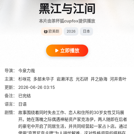
黑江与江间
本片由茶杯狐cupfox提供播放
欧美剧
2026
日本
立即播放
导演：
今泉力哉
主演：
杉咲花
多部未华子
岩濑洋志
光石研
井之胁海
河井青叶
更新：
2026-06-26 03:15
备注：
已完结
语言：
日语
剧情：
故事围绕着同时失去工作、恋人和住所的30岁女性艾玛展
开。她在落魄之际偶遇神秘资产家克洛伊，两人随即在后者
的豪宅中开启了同居生活，并共同经营起一家占卜店。通过
使用“克罗尼克卡牌”为人排忧解难，这对性格迥异的搭档在