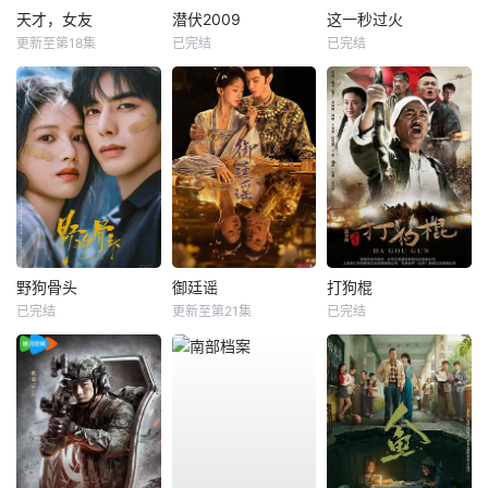
天才，女友
潜伏2009
这一秒过火
更新至第18集
已完结
已完结
野狗骨头
御廷谣
打狗棍
已完结
更新至第21集
已完结