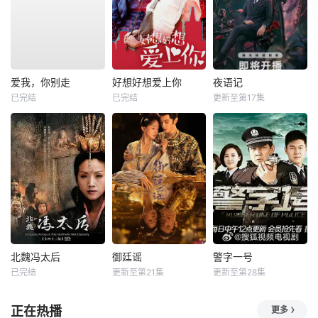
爱我，你别走
好想好想爱上你
夜语记
已完结
已完结
更新至第17集
北魏冯太后
御廷谣
警字一号
已完结
更新至第21集
更新至第28集
正在热播
更多