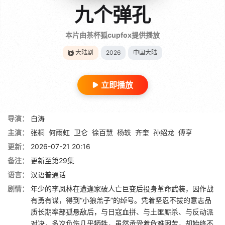
九个弹孔
本片由茶杯狐cupfox提供播放
大陆剧
2026
中国大陆
立即播放
导演：
白涛
主演：
张桐
何雨虹
卫仑
徐百慧
杨轶
齐奎
孙绍龙
傅亨
更新：
2026-07-21 20:16
备注：
更新至第29集
语言：
汉语普通话
剧情：
年少的李凤林在遭逢家破人亡巨变后投身革命武装，因作战
有勇有谋，得到“小狼羔子”的绰号。凭着坚忍不拔的意志品
质长期率部孤悬敌后，与日寇血拼、与土匪厮杀、与反动派
对决，多次负伤几乎牺牲，虽然承受着危难困苦，却始终不