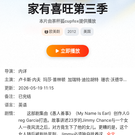
家有喜旺第三季
本片由茶杯狐cupfox提供播放
欧美剧
2012
美国
立即播放
导演：
内详
主演：
卢卡斯·内夫
玛莎·普林顿
加瑞特·迪拉胡特
珊农·沃德华德
克
更新：
2026-05-19 11:15
备注：
已完结
语言：
英语
剧情：
这部剧集由《愚人善事》（My Name Is Earl）创作人G
reg Garcia打造。故事讲述23岁的Jimmy Chance与一个女
人一夜风流之后，对方竟生下了他的女儿。更糟的是，这个
女人随后被判处死刑，Jimmy必须独自抚养这...
全文