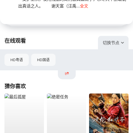
出真话之人。 谢天富（汪禹...
全文
在线观看
切换节点
HD粤语
HD国语
猜你喜欢