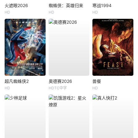
火遮眼2026
蜘蛛侠：英雄归来
寒战1994
HD
HD
HD
超凡蜘蛛侠2
奥德赛2026
兽餐
HD
HDTC中字
HD