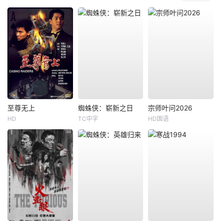
至尊无上
蜘蛛侠：崭新之日
宗师叶问2026
HD
TC中字
HD国语