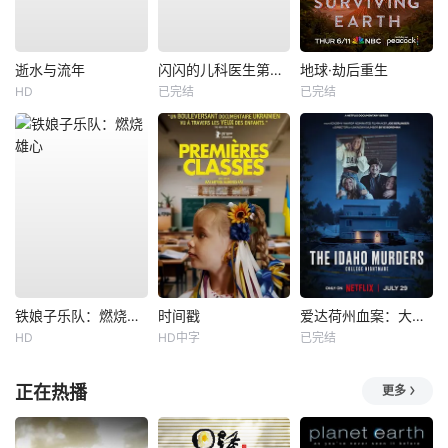
逝水与流年
闪闪的儿科医生第四季
地球·劫后重生
HD
已完结
已完结
铁娘子乐队：燃烧雄心
时间戳
爱达荷州血案：大学梦魇
HD
HD中字
已完结
正在热播
更多