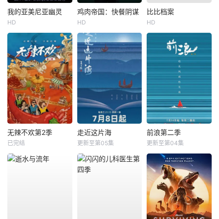
我的亚美尼亚幽灵
鸡肉帝国：快餐阴谋
比比档案
HD
HD
HD
无辣不欢第2季
走近这片海
前浪第二季
已完结
更新至第05集
更新至第04集