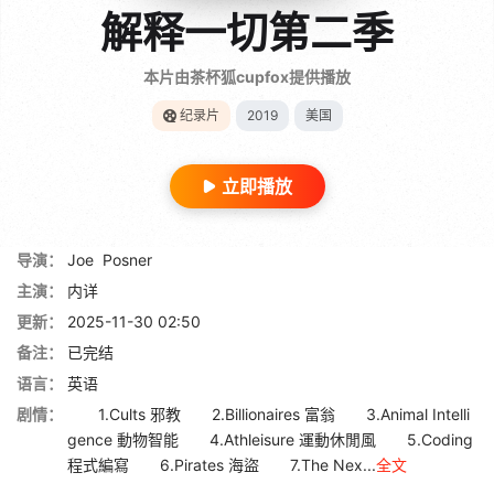
解释一切第二季
本片由茶杯狐cupfox提供播放
纪录片
2019
美国
立即播放
导演：
Joe
Posner
主演：
内详
更新：
2025-11-30 02:50
备注：
已完结
语言：
英语
剧情：
1.Cults 邪教 2.Billionaires 富翁 3.Animal Intelli
gence 動物智能 4.Athleisure 運動休閒風 5.Coding
程式編寫 6.Pirates 海盜 7.The Nex...
全文