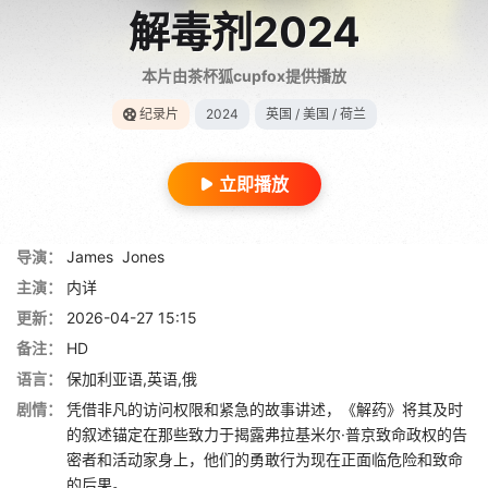
解毒剂2024
本片由茶杯狐cupfox提供播放
纪录片
2024
英国 / 美国 / 荷兰
立即播放
导演：
James
Jones
主演：
内详
更新：
2026-04-27 15:15
备注：
HD
语言：
保加利亚语,英语,俄
剧情：
凭借非凡的访问权限和紧急的故事讲述，《解药》将其及时
的叙述锚定在那些致力于揭露弗拉基米尔·普京致命政权的告
密者和活动家身上，他们的勇敢行为现在正面临危险和致命
的后果。