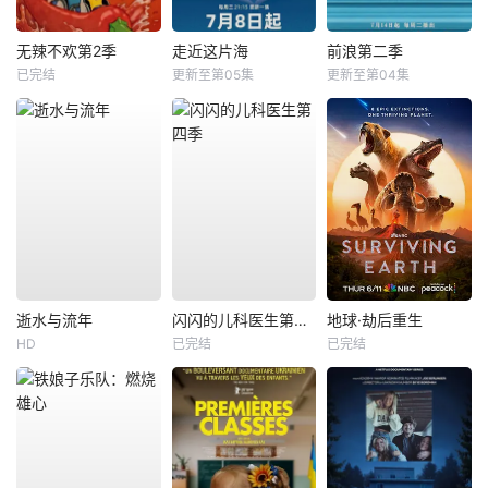
无辣不欢第2季
走近这片海
前浪第二季
已完结
更新至第05集
更新至第04集
逝水与流年
闪闪的儿科医生第四季
地球·劫后重生
HD
已完结
已完结