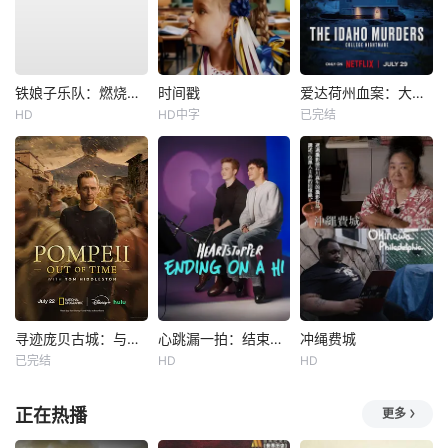
铁娘子乐队：燃烧雄心
时间戳
爱达荷州血案：大学梦魇
HD
HD中字
已完结
寻迹庞贝古城：与汤姆·希德勒斯顿同行
心跳漏一拍：结束在一声嗨
冲绳费城
已完结
HD
HD
正在热播
更多