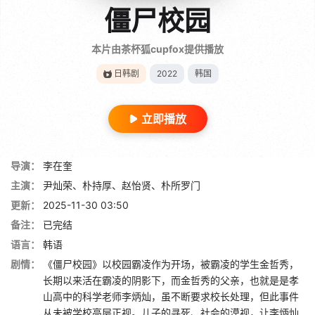
僵尸校园
本片由茶杯狐cupfox提供播放
日韩剧
2022
韩国
立即播放
导演：
李在奎
主演：
尹灿荣、朴持厚、赵怡贤、朴所罗门
更新：
2025-11-30 03:50
备注：
已完结
语言：
韩语
剧情：
《僵尸校园》以校园霸凌作为开场，被霸凌的学生金哲秀，
长期以来活在霸凌的阴影下，而金哲秀的父亲，也就是是孝
山高中的科学老师李炳灿，虽不断要求校长处理，但此事件
从未被学校高层正视。儿子的寻死、社会的漠视，让李炳灿