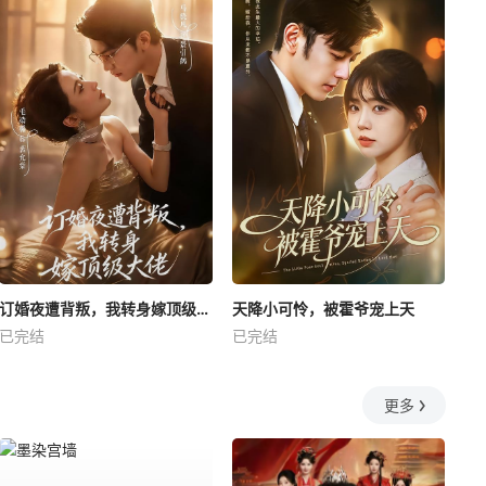
订婚夜遭背叛，我转身嫁顶级大佬
天降小可怜，被霍爷宠上天
已完结
已完结
更多