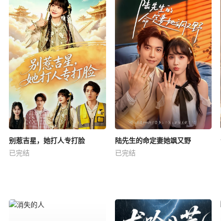
别惹吉星，她打人专打脸
陆先生的命定妻她飒又野
已完结
已完结