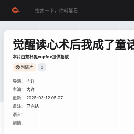
觉醒读心术后我成了童
本片由茶杯狐cupfox提供播放
剧情片
0
导演：
内详
主演：
内详
更新：
2026-03-12 08:07
备注：
已完结
语言：
剧情：