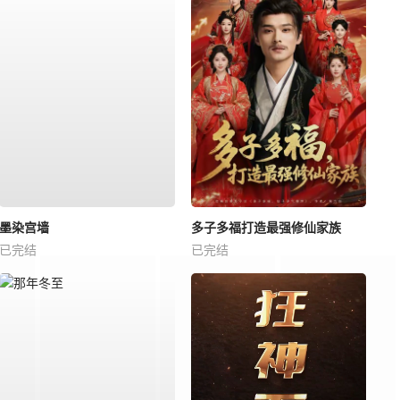
墨染宫墙
多子多福打造最强修仙家族
已完结
已完结