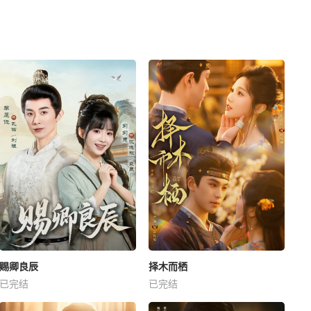
赐卿良辰
择木而栖
已完结
已完结