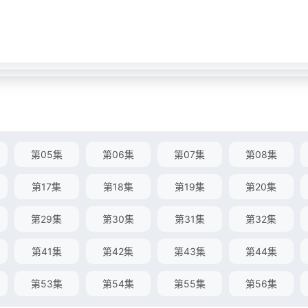
第05集
第06集
第07集
第08集
第17集
第18集
第19集
第20集
第29集
第30集
第31集
第32集
第41集
第42集
第43集
第44集
第53集
第54集
第55集
第56集