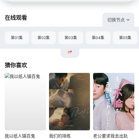
在线观看
切换节点
第01集
第02集
第03集
第04集
第05集
猜你喜欢
我以纸人镇百鬼
我们的排练
老公要求我去出轨