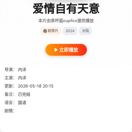
爱情自有天意
本片由茶杯狐cupfox提供播放
剧情片
2024
大陆
立即播放
导演：
内详
主演：
内详
更新：
2026-05-18 20:15
备注：
已完结
语言：
国语
剧情：