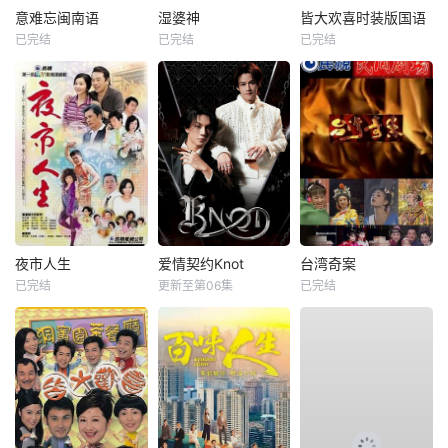
意难忘闽南语
湿婆神
皆大欢喜时装版国语
已完结
已完结
已完结
夜市人生
爱情契约Knot
台湾奇案
已完结
更新至第06集
已完结