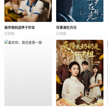
装穷爸妈送养子珍宝
往事溺在月光
已完结
已完结