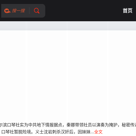
首页
搜一搜
哈尔滨口琴社实为中共地下情报据点，秦娜带领社员以演奏为掩护，秘密传
口琴社暂脱险境。义士沈岩刺杀汉奸后，因妹妹...
全文