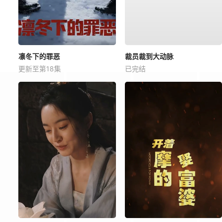
凛冬下的罪恶
裁员裁到大动脉
更新至第18集
已完结