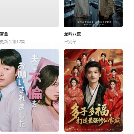
盲盒
龙吟八荒
更新至第12集
已完结