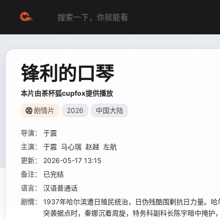
锋利的口琴
本片由茶杯狐cupfox提供播放
剧情片
2026
中国大陆
导演：
于震
主演：
于震
马心瑞
赵越
左航
更新：
2026-05-17 13:15
备注：
已完结
语言：
汉语普通话
剧情：
1937年哈尔滨遭日殖民统治，日伪残酷围剿抗日力量。
突袭据点时，秦娜沉着周旋，特务科副科长陈宇暗中掩护，