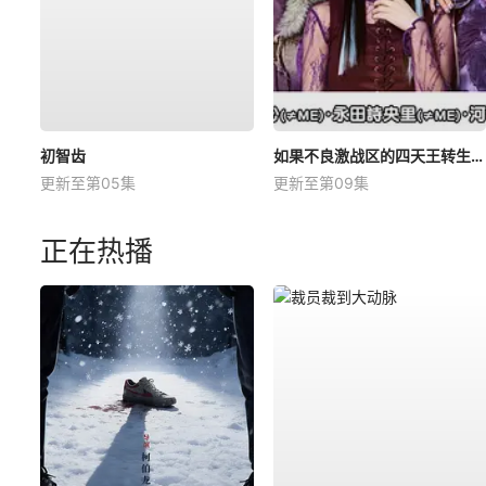
初智齿
如果不良激战区的四天王转生成了偶像团体？
更新至第05集
更新至第09集
正在热播