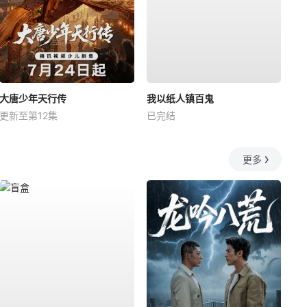
大唐少年天行传
我以纸人镇百鬼
更新至第12集
已完结
更多