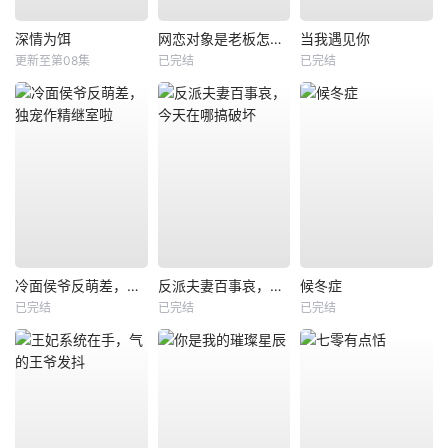
深情为饵
网恋对象是老板怎么办
当我遇见你
更新至第08集
已完结
已完结
冷面侯爷反萌差，独宠作精继室啦
反派夫妻百事哀，今天在哪搞破坏
候冬症
已完结
已完结
已完结