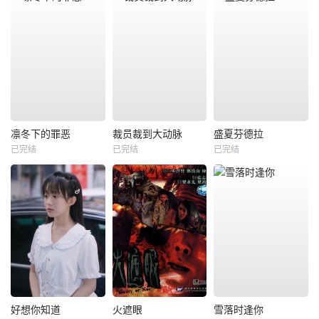
凛冬下的罪恶
裁员裁到大动脉
盛夏芬德拉
已完结
已完结
已完结
好想你知道
火遮眼
雪落时逢你