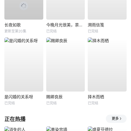
长夜如歌
今晚月光很美，茶香四溢
溯雨信笺
更新至第20集
已完结
已完结
是闪婚的关系呀
赐卿良辰
择木而栖
已完结
已完结
已完结
正在热播
更多