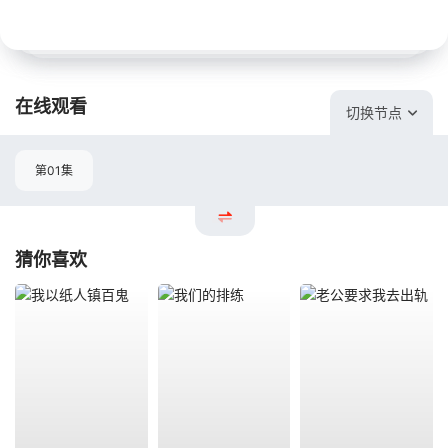
在线观看
切换节点
第01集
猜你喜欢