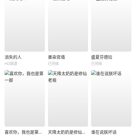
消失的人
墨染宫墙
盛夏芬德拉
HD国语
已完结
已完结
喜欢你，我也是第一部
天降太奶奶是修仙老祖
谁在说朕坏话