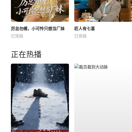
厉总勿缠，小可怜只想当厂妹
匠人有七喜
已完结
已完结
正在热播