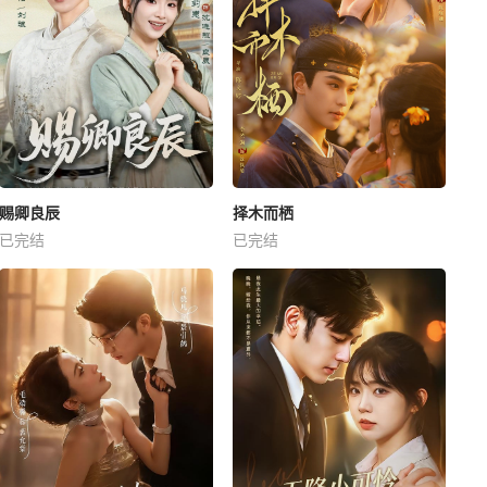
赐卿良辰
择木而栖
已完结
已完结