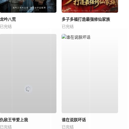
龙吟八荒
多子多福打造最强修仙家族
已完结
已完结
仇敌王爷爱上我
谁在说朕坏话
已完结
已完结