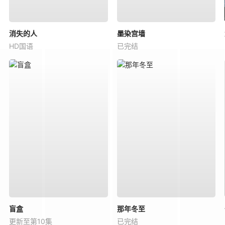
消失的人
墨染宫墙
HD国语
已完结
盲盒
那年冬至
更新至第10集
已完结