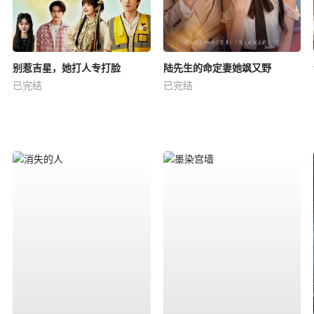
别惹吉星，她打人专打脸
陆先生的命定妻她飒又野
已完结
已完结