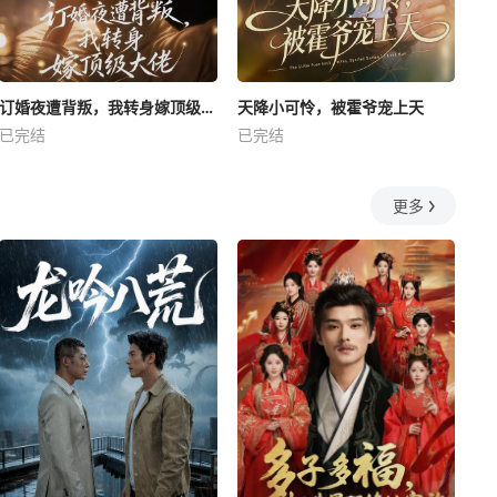
订婚夜遭背叛，我转身嫁顶级大佬
天降小可怜，被霍爷宠上天
已完结
已完结
更多