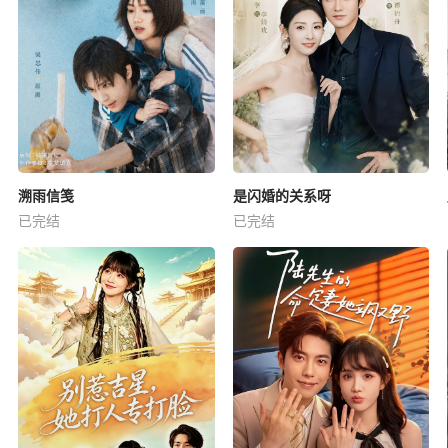
溯雨信笺
是闪婚的关系呀
已完结
已完结