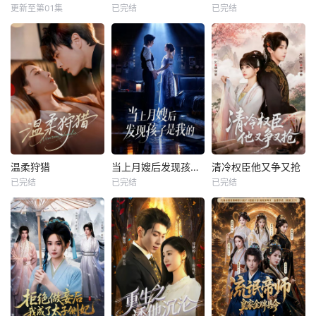
更新至第01集
已完结
已完结
温柔狩猎
当上月嫂后发现孩子是我的
清冷权臣他又争又抢
已完结
已完结
已完结