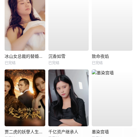
冰山女总裁的替婚兵王
沉香如雪
致命夜焰
已完结
已完结
已完结
贾二虎的妖孽人生之皓男出狱
千亿资产继承人
墨染宫墙