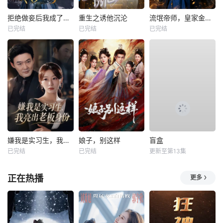
拒绝做妾后我成了太子侧妃
重生之诱他沉沦
流氓帝师，皇家金牌县令
已完结
已完结
已完结
嫌我是实习生，我亮出老板身份
娘子，别这样
盲盒
已完结
已完结
更新至第13集
正在热播
更多