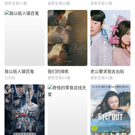
更新至第07集
更新至第06集
更新至第12集
我以纸人镇百鬼
我们的排练
老公要求我去出轨
已完结
更新至第04集
更新至第05集