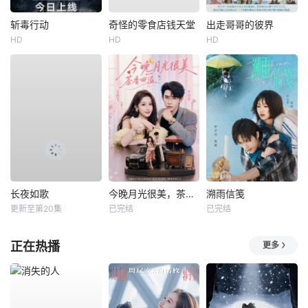
斩毒行动
奇怪的零食店钱天堂
出走哥哥的彼界
HD
HD
HD
长夜如歌
今晚月光很美，茶香四溢
溯雨信笺
更新至第20集
已完结
已完结
正在热播
更多