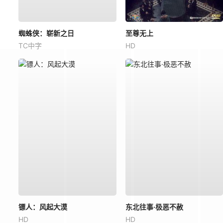
蜘蛛侠：崭新之日
至尊无上
TC中字
HD
镖人：风起大漠
东北往事·极恶不赦
HD
HD