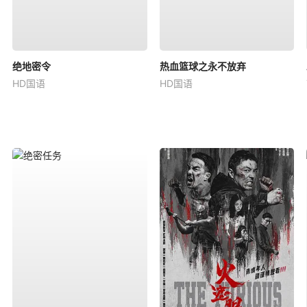
绝地密令
热血篮球之永不放弃
HD国语
HD国语