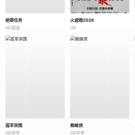
绝密任务
火遮眼2026
HD国语
HD
孤军突围
蜘蛛侠
HD中字
HD中字