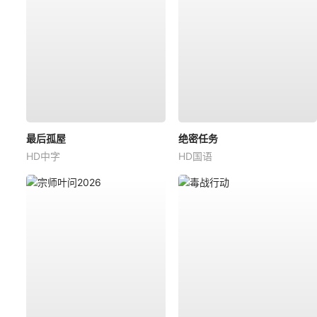
最后孤屋
绝密任务
HD中字
HD国语