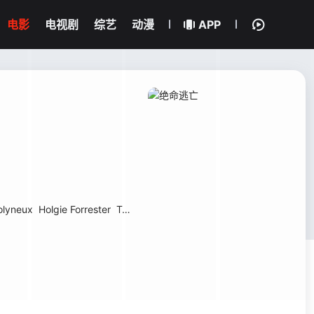
电影
电视剧
综艺
动漫
APP
olyneux
Holgie Forrester
Tom Webb
Beau Kiger
Pasha Sol
John D