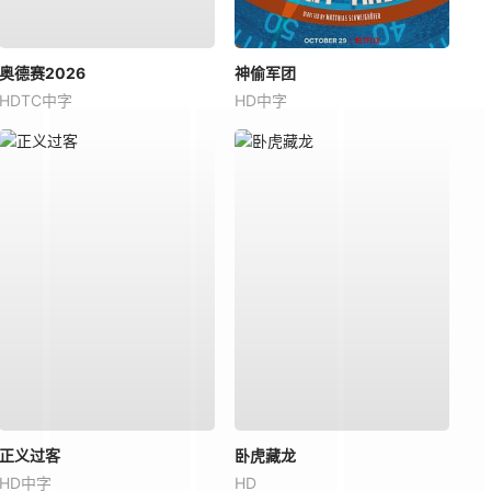
奥德赛2026
神偷军团
HDTC中字
HD中字
正义过客
卧虎藏龙
HD中字
HD