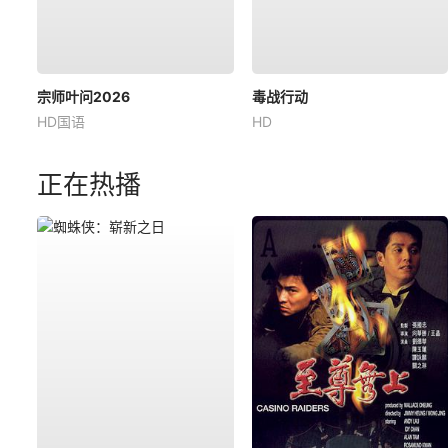
宗师叶问2026
毒战行动
HD国语
HD
正在热播