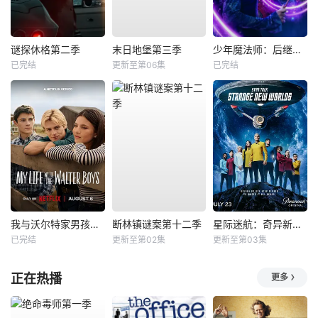
谜探休格第二季
末日地堡第三季
少年魔法师：后继者第三季
已完结
更新至第06集
已完结
我与沃尔特家男孩的生活第三季
断林镇谜案第十二季
星际迷航：奇异新世界第四季
已完结
更新至第02集
更新至第03集
正在热播
更多