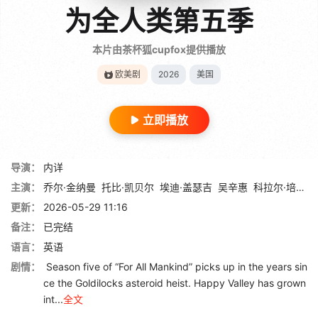
为全人类第五季
本片由茶杯狐cupfox提供播放
欧美剧
2026
美国
立即播放
导演：
内详
主演：
乔尔·金纳曼
托比·凯贝尔
埃迪·盖瑟吉
吴辛惠
科拉尔·培尼亚
更新：
2026-05-29 11:16
备注：
已完结
语言：
英语
剧情：
Season five of “For All Mankind” picks up in the years sin
ce the Goldilocks asteroid heist. Happy Valley has grown
int...
全文