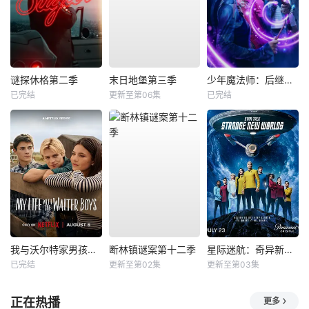
谜探休格第二季
末日地堡第三季
少年魔法师：后继者第三季
已完结
更新至第06集
已完结
我与沃尔特家男孩的生活第三季
断林镇谜案第十二季
星际迷航：奇异新世界第四季
已完结
更新至第02集
更新至第03集
正在热播
更多