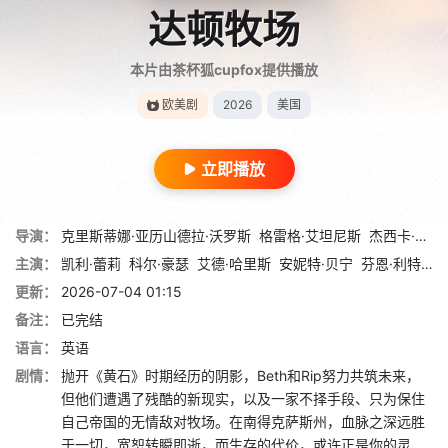
达顿牧场
本片由茶杯狐cupfox提供播放
欧美剧
2026
美国
立即播放
导演：
克里斯蒂娜·亚历山德拉·沃罗斯
格雷格·艾坦尼斯
杰西卡·洛瑞
主演：
凯利·蕾莉
科尔·豪瑟
艾德·哈里斯
安妮特·贝宁
芬恩·利特
胡
更新：
2026-07-04 01:15
备注：
已完结
语言：
英语
剧情：
抛开《黄石》时期经历的阴影，Beth和Rip努力共筑未来，
但他们遭遇了残酷的新现实，以及一家不择手段、只为保住
自己帝国的无情敌对牧场。在南得克萨斯州，血脉之深远胜
于一切，宽恕转瞬即逝，而生存的代价，或许正是你的灵