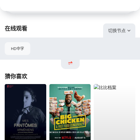
在线观看
切换节点
HD中字
猜你喜欢