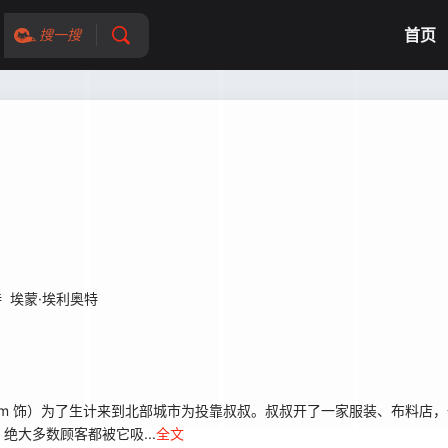
首页
搜一搜
特
埃蒙·埃利奥特
nderham 饰）为了生计来到北部城市为投靠叔叔。叔叔开了一家服装、布料
大多数顾客都被它吸...
全文