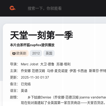
天堂一刻第一季
本片由茶杯狐cupfox提供播放
欧美剧
2012
英国
导演：
Marc Jobst
大卫·德鲁
苏珊·塔利
主演：
乔安娜 范德汉姆
马修·麦克诺提
伊莲·卡西迪
斯蒂芬·怀
更新：
2025-11-30 01:37
备注：
已完结
语言：
英语
剧情：
乡下姑娘Denise（乔安娜·范德汉姆 joanna va
现在街对面建起了全英国第一家百货商店——天堂百货店，绝