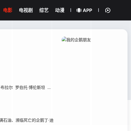
电影
电视剧
综艺
动漫
APP
卡布拉尔
罗伯托·博伦斯坦
艾伦·C·坎普
佩德罗·卡埃塔诺
塔尔马·代·弗
沾满石油、濒临死亡的企鹅丁·迪