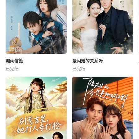
溯雨信笺
是闪婚的关系呀
已完结
已完结