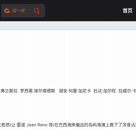
首页
搜一搜
·弗兰斯拉
罗西奥·埃尔南德斯
胡安·何塞·加尼卡
杜达·加尔旺
拉威尔·
让·雷诺 Jean Reno 饰)在巴西海岸偏远的岛屿海滩上救下了浑身