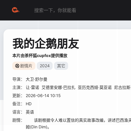
我的企鹅朋友
本片由茶杯狐cupfox提供播放
剧情片
2024
其它
导演：
大卫·舒尔曼
主演：
让·雷诺
艾德里安娜·巴拉扎
亚历克西娅·莫亚诺
尼古拉斯
更新：
2026-06-14 10:15
备注：
HD
语言：
英语
剧情：
该剧根据令人难以置信的真实故事改编，讲述巴西渔夫若昂(
姆(Din Dim)。