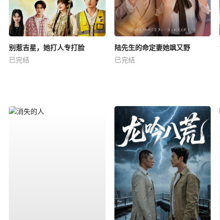
别惹吉星，她打人专打脸
陆先生的命定妻她飒又野
已完结
已完结