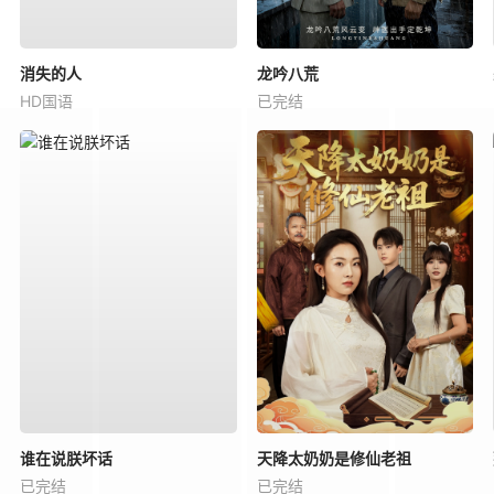
消失的人
龙吟八荒
HD国语
已完结
谁在说朕坏话
天降太奶奶是修仙老祖
已完结
已完结