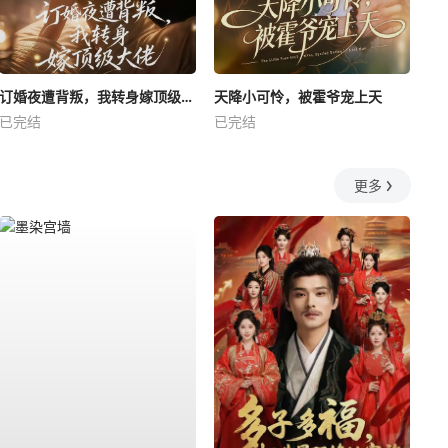
订婚夜遭背叛，我转身嫁顶级大佬
天降小可怜，被霍爷宠上天
已完结
已完结
更多