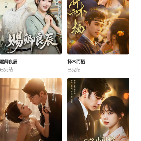
赐卿良辰
择木而栖
已完结
已完结