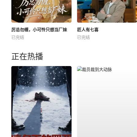
厉总勿缠，小可怜只想当厂妹
匠人有七喜
已完结
已完结
正在热播